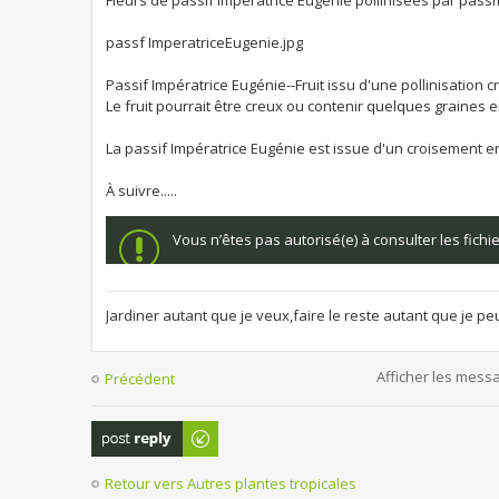
passf ImperatriceEugenie.jpg
Passif Impératrice Eugénie--Fruit issu d'une pollinisation 
Le fruit pourrait être creux ou contenir quelques graines en
La passif Impératrice Eugénie est issue d'un croisement en
À suivre.....
Vous n’êtes pas autorisé(e) à consulter les fich
Jardiner autant que je veux,faire le reste autant que je pe
Afficher les mess
Précédent
Publier une
réponse
Retour vers Autres plantes tropicales