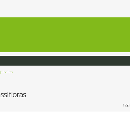
opicales
sifloras
172