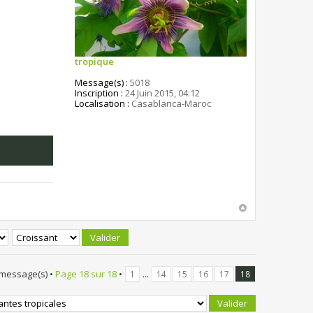
tropique
Message(s) :
5018
Inscription :
24 Juin 2015, 04:12
Localisation :
Casablanca-Maroc
 message(s) •
Page
18
sur
18
•
...
1
14
15
16
17
18