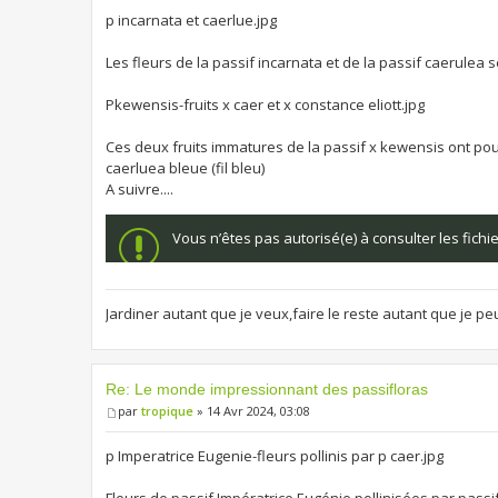
p incarnata et caerlue.jpg
Les fleurs de la passif incarnata et de la passif caerulea
Pkewensis-fruits x caer et x constance eliott.jpg
Ces deux fruits immatures de la passif x kewensis ont pour o
caerluea bleue (fil bleu)
A suivre....
Vous n’êtes pas autorisé(e) à consulter les fich
Jardiner autant que je veux,faire le reste autant que je pe
Re: Le monde impressionnant des passifloras
par
tropique
» 14 Avr 2024, 03:08
p Imperatrice Eugenie-fleurs pollinis par p caer.jpg
Fleurs de passif Impératrice Eugénie pollinisées par passi