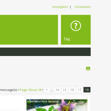
Inscription
|
Connexion
faq
 message(s) •
Page
18
sur
18
•
...
1
14
15
16
17
18