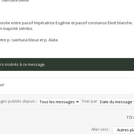
croisée entre passif Impératrice Eugénie et passif constance Eliott blanche.
 majorité stériles.
tre p. caerluea bleue et p. Alata
iers insérés à ce message.
ux!
ages publiés depuis :
Trier par
172
Aller vers :