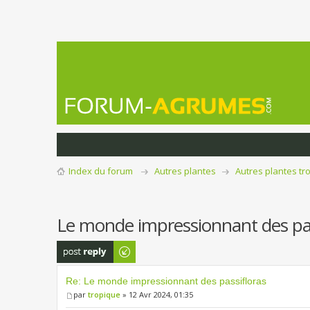
Index du forum
Autres plantes
Autres plantes tr
Le monde impressionnant des pas
Publier une
réponse
Re: Le monde impressionnant des passifloras
par
tropique
» 12 Avr 2024, 01:35