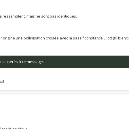
 se ressemblent, mais ne sont pas identiques.
rigine une pollinisation croisée avec la passif constance Eliott (fil blanc) 
iers insérés à ce message.
ux!
f caerluea bleue