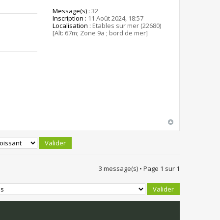
Message(s) :
32
Inscription :
11 Août 2024, 18:57
Localisation :
Etables sur mer (22680)
[Alt: 67m; Zone 9a ; bord de mer]
3 message(s) • Page
1
sur
1