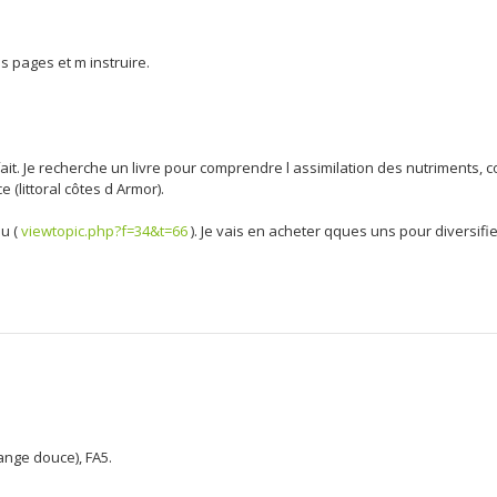
s pages et m instruire.
 fait. Je recherche un livre pour comprendre l assimilation des nutriments,
(littoral côtes d Armor).
ou (
viewtopic.php?f=34&t=66
). Je vais en acheter qques uns pour diversifi
ange douce), FA5.