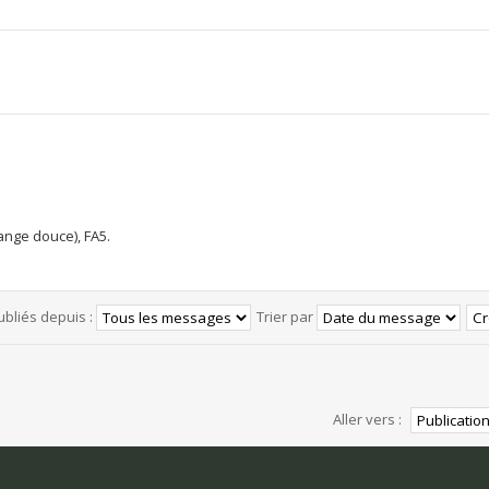
ange douce), FA5.
ubliés depuis :
Trier par
Aller vers :