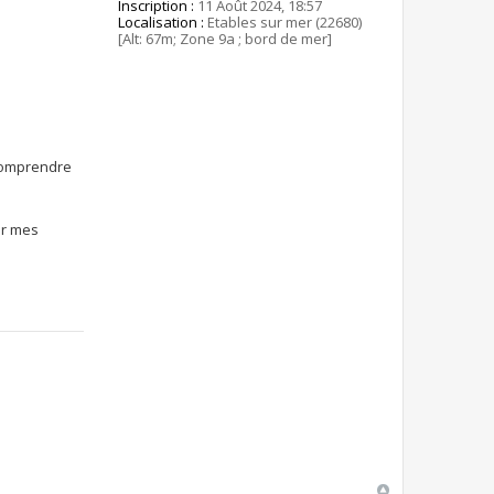
Inscription :
11 Août 2024, 18:57
Localisation :
Etables sur mer (22680)
[Alt: 67m; Zone 9a ; bord de mer]
 comprendre
er mes