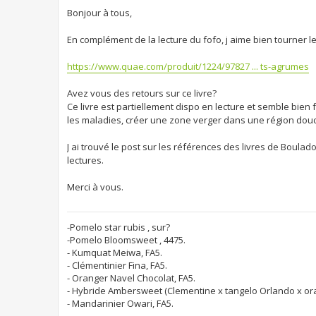
Bonjour à tous,
En complément de la lecture du fofo, j aime bien tourner le
https://www.quae.com/produit/1224/97827 ... ts-agrumes
Avez vous des retours sur ce livre?
Ce livre est partiellement dispo en lecture et semble bien
les maladies, créer une zone verger dans une région douce 
J ai trouvé le post sur les références des livres de Boulad
lectures.
Merci à vous.
-Pomelo star rubis , sur?
-Pomelo Bloomsweet , 4475.
- Kumquat Meiwa, FA5.
- Clémentinier Fina, FA5.
- Oranger Navel Chocolat, FA5.
- Hybride Ambersweet (Clementine x tangelo Orlando x or
- Mandarinier Owari, FA5.