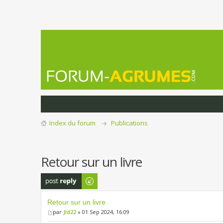
Index du forum
Publications
Retour sur un livre
Publier une
réponse
Retour sur un livre
par
Jld22
» 01 Sep 2024, 16:09