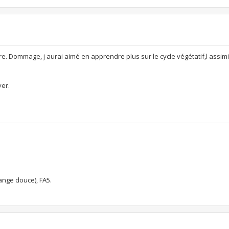
ivre. Dommage, j aurai aimé en apprendre plus sur le cycle végétatif,l assim
ver.
ange douce), FA5.