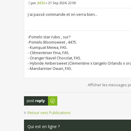
par
Jld22
» 21 Sep 2024, 22:00
J ai passé commande et on verra bien...
-Pomelo star rubis , sur?
-Pomelo Bloomsweet , 4475.
- Kumquat Meiwa, FA5.
- Clémentinier Fina, FA5.
- Oranger Navel Chocolat, FA5.
- Hybride Ambersweet (Clementine x tangelo Orlando x or
- Mandarinier Owari, FA5.
Afficher les messages p
Publier une
réponse
Retour vers Publications
Qui est en ligne ?