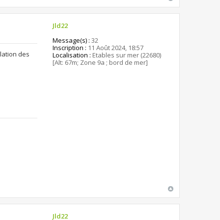
Jld22
Message(s) :
32
Inscription :
11 Août 2024, 18:57
ilation des
Localisation :
Etables sur mer (22680)
[Alt: 67m; Zone 9a ; bord de mer]
Jld22