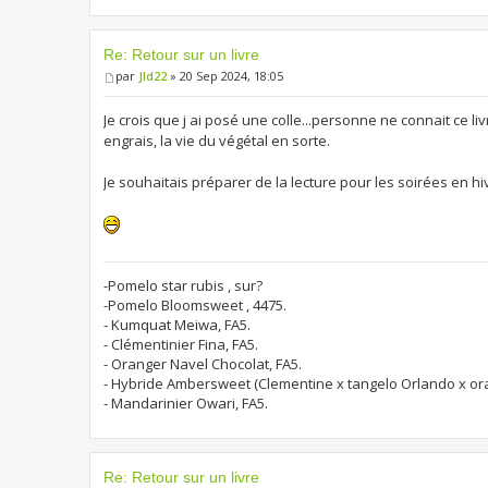
Re: Retour sur un livre
par
Jld22
» 20 Sep 2024, 18:05
Je crois que j ai posé une colle...personne ne connait ce l
engrais, la vie du végétal en sorte.
Je souhaitais préparer de la lecture pour les soirées en hi
-Pomelo star rubis , sur?
-Pomelo Bloomsweet , 4475.
- Kumquat Meiwa, FA5.
- Clémentinier Fina, FA5.
- Oranger Navel Chocolat, FA5.
- Hybride Ambersweet (Clementine x tangelo Orlando x or
- Mandarinier Owari, FA5.
Re: Retour sur un livre