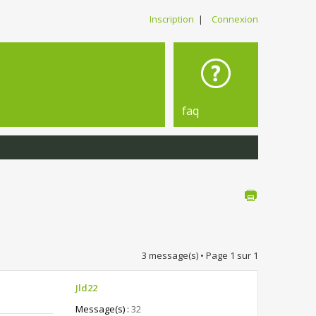
Inscription
|
Connexion
faq
3 message(s) • Page
1
sur
1
Jld22
Message(s) :
32