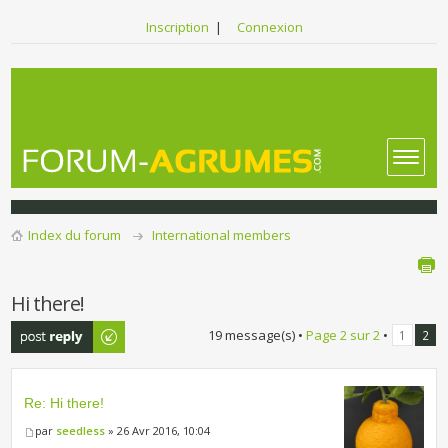
Inscription
|
Connexion
Index du forum
International members
Hi there!
Publier une
19 message(s) •
Page
2
sur
2
•
1
2
réponse
Re: Hi there!
par
seedless
» 26 Avr 2016, 10:04