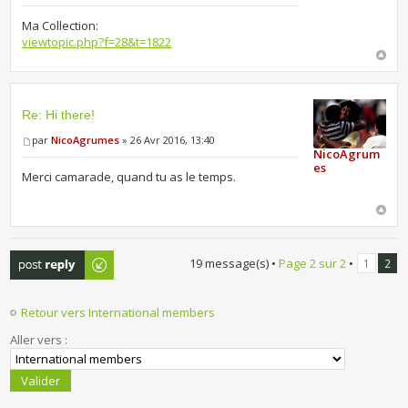
Ma Collection:
viewtopic.php?f=28&t=1822
Re: Hi there!
par
NicoAgrumes
» 26 Avr 2016, 13:40
NicoAgrum
es
Merci camarade, quand tu as le temps.
Publier une
19 message(s) •
Page
2
sur
2
•
1
2
réponse
Retour vers International members
Aller vers :