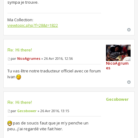
sympa je trouve.
Ma Collection:
viewtopic.php?f=28&t=1822
Re: Hi there!
par
NicoAgrumes
» 26 Avr 2016, 12:56
NicoAgrum
es
Tu vas être notre traducteur officiel avec ce forum
Ivan
Gecobower
Re: Hi there!
par
Gecobower
» 26 Avr 2016, 13:15
pas de soucis faut que je m'y penche un
peu...j'ai regardé vite fait hier.