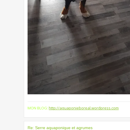
MON BLOG:
http://aquaponieboreal.wordpress.com
Re: Serre aquaponique et agrumes