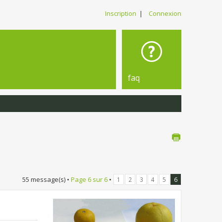
Inscription
|
Connexion
faq
55 message(s) •
Page
6
sur
6
•
1
2
3
4
5
6