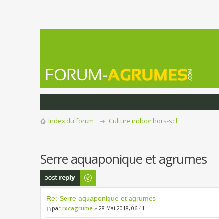
Index du forum
Culture indoor hors-sol
Serre aquaponique et agrumes
Publier une
réponse
Re: Serre aquaponique et agrumes
par
rocagrume
» 28 Mai 2018, 06:41