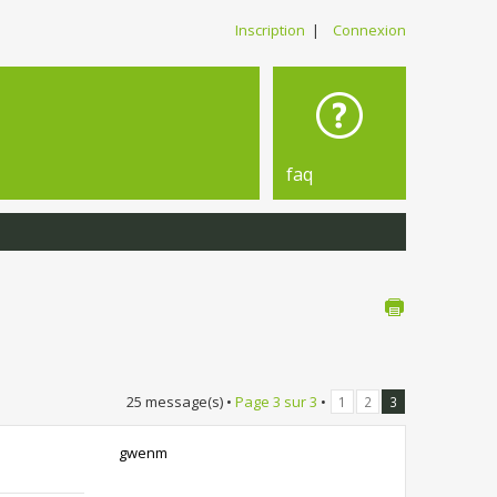
Inscription
|
Connexion
faq
25 message(s) •
Page
3
sur
3
•
1
2
3
gwenm