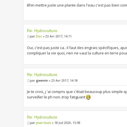
Bhin mettre juste une plante dans l'eau c'est pas bien co
Re: Hydroculture
par
Doc
» 23 Avr 2017, 14:11
Oui, c'est pas juste ca.. il faut des engrais spécifiques, ajus
compliquer la vie quoi, rien ne vaut la culture en terre pour
Re: Hydroculture
par
gwenm
» 23 Avr 2017, 14:18
Je te crois, j 'ai compris que c'était beaucoup plus simple 
surveiller le ph non..trop fatiguant
Re: Hydroculture
par
jean louis
» 18 Juil 2020, 15:38