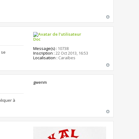
Doc
Message(s) :
10738
r se
Inscription :
22 Oct 2013, 16:53
Localisation :
Caraïbes
gwenm
pliquer à