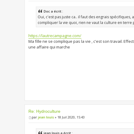
Doc a écrit :
Oui, c'est pas juste ca.. il faut des engrais spécifiques, a
compliquer la vie quoi, rien ne vaut la culture en terre 
https://lautrecampagne.com/
Ma fille ne se complique pas la vie , c'est son travail. Effec
une affaire qui marche
Re: Hydroculture
par
jean louis
» 18 Juil 2020, 15:43
jean louis a écrit :