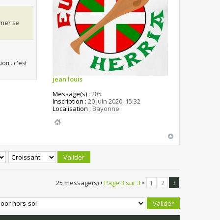
aimer se
ion . c'est
jean louis
Message(s) :
285
Inscription :
20 Juin 2020, 15:32
Localisation :
Bayonne
25 message(s) •
Page
3
sur
3
•
1
2
3